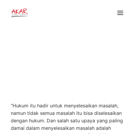
Adakan Workshop Percepatan
Penyelesaian Konflik Agraria Malin
Deman, Akar Foundation Gandeng
HOME
Stakeholder Kunci Kabupaten
TENTANG
Muko Muko
PEKERJAAN KAMI
PUBLIKASI
6 Maret 2023
•
Rilis
•
Akar Global Inisiatif
DONOR
“Hukum itu hadir untuk menyelesaikan masalah,
namun tidak semua masalah itu bisa diselesaikan
dengan hukum. Dan salah satu upaya yang paling
damai dalam menyelesaikan masalah adalah