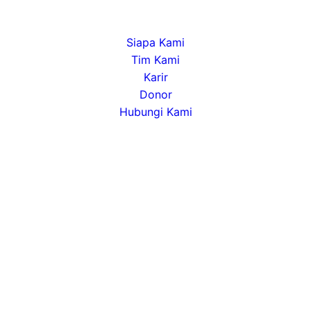
Tentang
Siapa Kami
Tim Kami
Karir
Donor
Hubungi Kami
Alamat
Jl. DP Negara 7, No. 123 Rt 21/Rw 04, Kel. Pagar
Dewa, Kec. Selebar, Kota Bengkulu, Kode Pos.
38216
Language