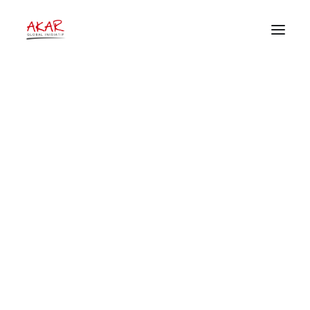
Rilis
HOME
Home
Publikasi
Archive by Category "Rilis"
TENTANG
PEKERJAAN KAMI
PUBLIKASI
DONOR