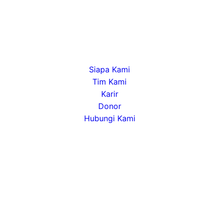
Tentang
Siapa Kami
Tim Kami
Karir
Donor
Hubungi Kami
Alamat
Jl. DP Negara 7, No. 123 Rt 21/Rw 04, Kel. Pagar
Dewa, Kec. Selebar, Kota Bengkulu, Kode Pos.
38216