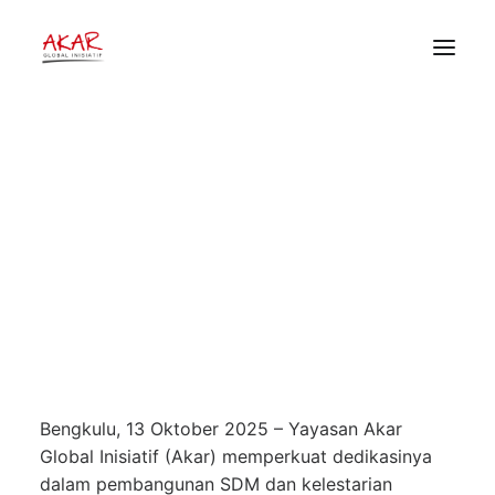
Akar Global Inisiatif Perkuat
Sinergi dengan UMB dan KPHL
Bukit Daun, Jalin Komitmen untuk
HOME
Perubahan Berkelanjutan
TENTANG
PEKERJAAN KAMI
14 Oktober 2025
•
Berita
,
Publikasi
•
Akar Global
PUBLIKASI
Inisiatif
DONOR
Bengkulu, 13 Oktober 2025 – Yayasan Akar
Global Inisiatif (Akar) memperkuat dedikasinya
dalam pembangunan SDM dan kelestarian