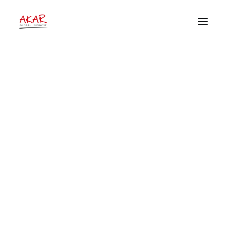
Artikel dan Opini
HOME
Home
Publikasi
TENTANG
Archive by Category "Artikel dan Opini"
PEKERJAAN KAMI
PUBLIKASI
DONOR