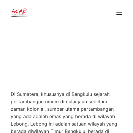
Catatan Perkembangan
Pertambangan di Bengkulu: Daya
Rusak atau Manfaat?
HOME
TENTANG
1 Mei 2013
•
Artikel dan Opini
•
Akar Global
PEKERJAAN KAMI
Inisiatif
PUBLIKASI
DONOR
Di Sumatera, khususnya di Bengkulu sejarah
pertambangan umum dimulai jauh sebelum
zaman kolonial, sumber utama pertambangan
yang ada adalah emas yang berada di wilayah
Lebong. Lebong ini adalah satuan wilayah yang
berada diwilayah Timur Bengkulu, berada di