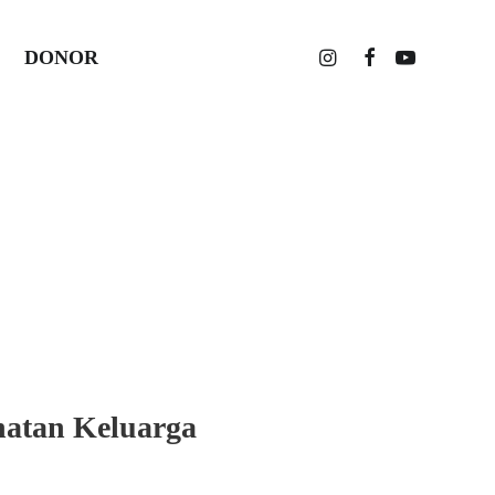
uarga:
DONOR
atan di
hatan Keluarga