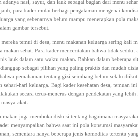
 adanya nasi, sayur, dan lauk sebagai bagian dari menu seha
 jauh, para kader mulai berbagi pengalaman mengenai kondis
eluarga yang sebenarnya belum mampu menerapkan pola maka
alam gambar tersebut.
mereka temui di desa, menu makanan keluarga sering kali m
 makan sehat. Para kader menceritakan bahwa tidak sedikit
enis lauk dalam satu waktu makan. Bahkan dalam beberapa sit
dianggap sebagai pilihan yang paling praktis dan mudah disia
bahwa pemahaman tentang gizi seimbang belum selalu diikuti
 sehari-hari keluarga. Bagi kader kesehatan desa, temuan in
ilakukan secara terus-menerus dengan pendekatan yang lebih 
 masyarakat.
a makan juga membuka diskusi tentang bagaimana masyarak
ader menyampaikan bahwa saat ini pola konsumsi masyaraka
an, sementara hanya beberapa jenis komoditas tertentu yang