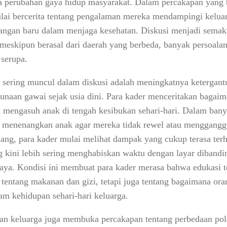
erta perubahan gaya hidup masyarakat. Dalam percakapan yang
ulai bercerita tentang pengalaman mereka mendampingi keluar
angan baru dalam menjaga kesehatan. Diskusi menjadi semaki
meskipun berasal dari daerah yang berbeda, banyak persoala
 serupa.
ng sering muncul dalam diskusi adalah meningkatnya ketergan
unaan gawai sejak usia dini. Para kader menceritakan bagaim
 mengasuh anak di tengah kesibukan sehari-hari. Dalam bany
k menenangkan anak agar mereka tidak rewel atau mengganggu
ng, para kader mulai melihat dampak yang cukup terasa ter
g kini lebih sering menghabiskan waktu dengan layar dibandi
ya. Kondisi ini membuat para kader merasa bahwa edukasi t
a tentang makanan dan gizi, tetapi juga tentang bagaimana or
am kehidupan sehari-hari keluarga.
an keluarga juga membuka percakapan tentang perbedaan po