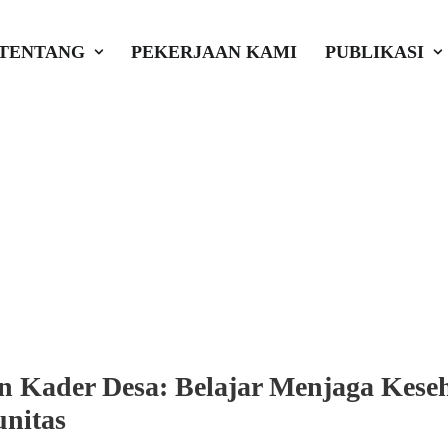
untuk Kesehatan Kel
TENTANG
PEKERJAAN KAMI
PUBLIKASI
n Peran Kader Keseh
, Lebong, dan Kaur
si
•
Akar Global Inisiatif
n Kader Desa: Belajar Menjaga Kese
nitas