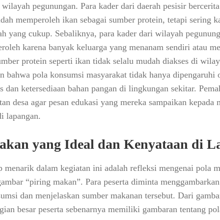
n wilayah pegunungan. Para kader dari daerah pesisir berceri
dah memperoleh ikan sebagai sumber protein, tetapi sering k
ah yang cukup. Sebaliknya, para kader dari wilayah pegunu
eroleh karena banyak keluarga yang menanam sendiri atau mem
mber protein seperti ikan tidak selalu mudah diakses di wila
n bahwa pola konsumsi masyarakat tidak hanya dipengaruhi ole
is dan ketersediaan bahan pangan di lingkungan sekitar. Pem
atan desa agar pesan edukasi yang mereka sampaikan kepada m
di lapangan.
Makan yang Ideal dan Kenyataan di 
p menarik dalam kegiatan ini adalah refleksi mengenai pola m
gambar “piring makan”. Para peserta diminta menggambarkan
sumsi dan menjelaskan sumber makanan tersebut. Dari gambar
bagian besar peserta sebenarnya memiliki gambaran tentang p