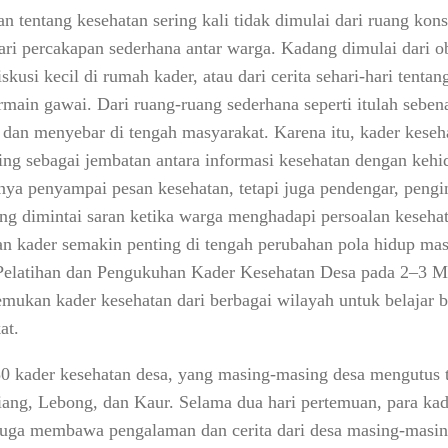
 tentang kesehatan sering kali tidak dimulai dari ruang konsul
dari percakapan sederhana antar warga. Kadang dimulai dari ob
skusi kecil di rumah kader, atau dari cerita sehari-hari tenta
ermain gawai. Dari ruang-ruang sederhana seperti itulah sebe
 dan menyebar di tengah masyarakat. Karena itu, kader keseh
ing sebagai jembatan antara informasi kesehatan dengan kehi
ya penyampai pesan kesehatan, tetapi juga pendengar, pengin
ng dimintai saran ketika warga menghadapi persoalan kesehat
an kader semakin penting di tengah perubahan pola hidup m
elatihan dan Pengukuhan Kader Kesehatan Desa pada 2–3 Ma
ukan kader kesehatan dari berbagai wilayah untuk belajar
at.
 30 kader kesehatan desa, yang masing-masing desa mengutus 
iang, Lebong, dan Kaur. Selama dua hari pertemuan, para kad
i juga membawa pengalaman dan cerita dari desa masing-masi