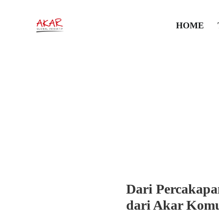
Dari Desa 
HOME
Menguatka
Kepahiang
4 Maret 2026
•
News
,
Publika
Dari Percakapa
dari Akar Komu