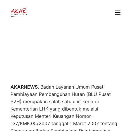
Djoko Purnomo: Pembiayaan
Pembangunan Hutan Harus
Memenuhi Prinsip 4 T
HOME
TENTANG
4 Oktober 2018
•
Berita
•
Akar Global Inisiatif
PEKERJAAN KAMI
PUBLIKASI
DONOR
AKARNEWS
. Badan Layanan Umum Pusat
Pembiayaan Pembangunan Hutan (BLU Pusat
P2H) merupakan salah satu unit kerja di
Kementerian LHK yang dibentuk melalui
Keputusan Menteri Keuangan Nomor :
137/KMK.05/2007 tanggal 1 Maret 2007 tentang
Penetapan Badan Pembiayaan Pembangunan