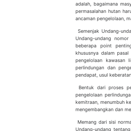
adalah, bagaimana mas
permasalahan hutan haru
ancaman pengelolaan, ma
Semenjak Undang-undan
Undang-undang nomor 3
beberapa point penti
khususnya dalam pasal 
pengelolaan kawasan l
perlindungan dan peng
pendapat, usul keberata
Bentuk dari proses pe
pengelolaan perlindung
kemitraan, menumbuh ke
mengembangkan dan menj
Memang dari sisi normat
Undang-undang tentang 