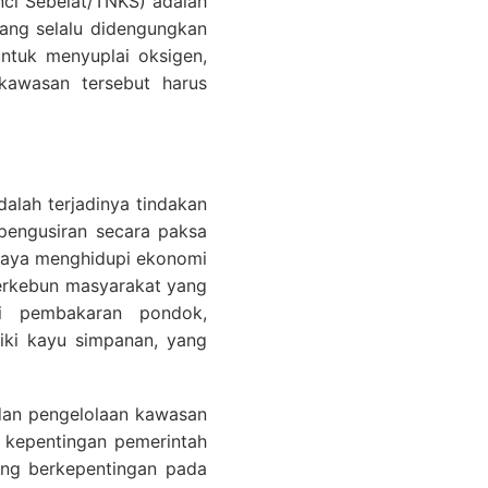
nci Sebelat/TNKS) adalah
yang selalu didengungkan
ntuk menyuplai oksigen,
kawasan tersebut harus
alah terjadinya tindakan
i pengusiran secara paksa
upaya menghidupi ekonomi
berkebun masyarakat yang
ti pembakaran pondok,
ki kayu simpanan, yang
 dan pengelolaan kawasan
 kepentingan pemerintah
ang berkepentingan pada