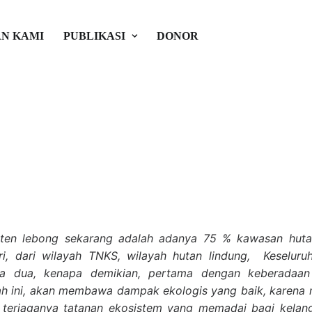
Pengelolaan dan Perlindunga
N KAMI
PUBLIKASI
DONOR
bong
r Global Inisiatif
aten lebong sekarang adalah adanya 75 % kawasan huta
iri, dari wilayah TNKS, wilayah hutan lindung, Keseluru
a dua, kenapa demikian, pertama dengan keberadaan
ah ini, akan membawa dampak ekologis yang baik, karena m
n terjaganya tatanan ekosistem yang memadai bagi kelang