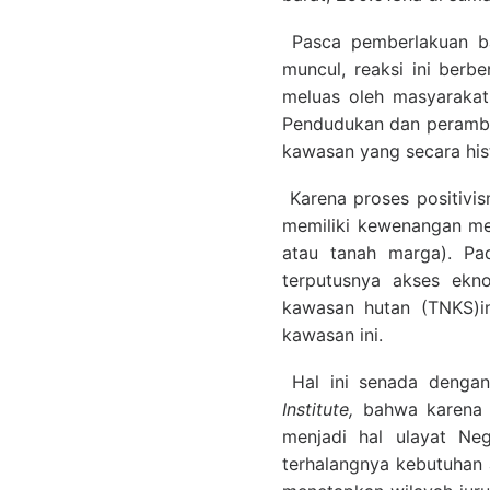
Pasca pemberlakuan ba
muncul, reaksi ini ber
meluas oleh masyaraka
Pendudukan dan perambah
kawasan yang secara his
Karena proses positivi
memiliki kewenangan me
atau tanah marga). Pa
terputusnya akses ekn
kawasan hutan (TNKS)i
kawasan ini.
Hal ini senada dengan
Institute,
bahwa karena m
menjadi hal ulayat Ne
terhalangnya kebutuhan