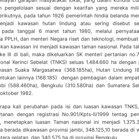
ilayah garapan masyarakat lokal, yang dalam kondisi cu
n pengelolaan sesuai dengan kearifan yang mereka mili
rikutnya, pada tahun 1926 pemerintah hindia belanda me
enjadi kawasan hutan lindung atau sering disebut 
 pada tanggal 6 maret tahun 1980, melalui pernyat
ra PPLH, dan menteri Negara riset dan teknologi, membuat 
pkan kawasan ini menjadi kawasan taman nasional. Pada ta
ke III di bali, maka dikeluarkan SK menteri pertanian no
nal Kerinci Sebelat (TNKS) seluas 1.484.660 ha dengan 
wasan Suaka Margasatwa (368.185ha), Hutan Lindung (6
untukan lainnya (168.185) dengan pembagian dalam empat 
mbi (588.460ha), Bengkulu (310.580ha) dan Sumatera Se
 oktober 1982.
apa kali perubahan pada isi dan luasan kawasan TNKS,
tanan dengan registrasi No.901/Kpts-II/1999 tentag 
at, menetapkan luasan Taman nasional ini menjadi 1.375.
 berada dikawasan provinsi jambi, 348.125,10 berada di w
tera selatan, dan 340.575 ha di provinsi Bengkulu.