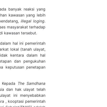
ada banyak reaksi yang
ahan kawasan yang lebih
pendatang,
illegal loging
.
kses masyarakat terhadap
di kawasan tersebut.
alam hal ini pemerintah
at lokal (tanah ulayat,
idak kentara dalam hal
netapan dan pengukuhan
ma keputusan penetapan
on Kepada
The Samdhana
a dan hak ulayat telah
ulayat ini menyebabkan
a , kooptasi pemerintah