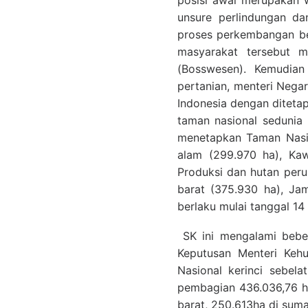
posisi awal merupakan w
unsure perlindungan da
proses perkembangan be
masyarakat tersebut m
(Bosswesen). Kemudian
pertanian, menteri Nega
Indonesia dengan diteta
taman nasional sedunia 
menetapkan Taman Nasio
alam (299.970 ha), Ka
Produksi dan hutan per
barat (375.930 ha), Ja
berlaku mulai tanggal 14
SK ini mengalami beber
Keputusan Menteri Kehu
Nasional kerinci sebel
pembagian 436.036,76 ha
barat, 250.613ha di suma