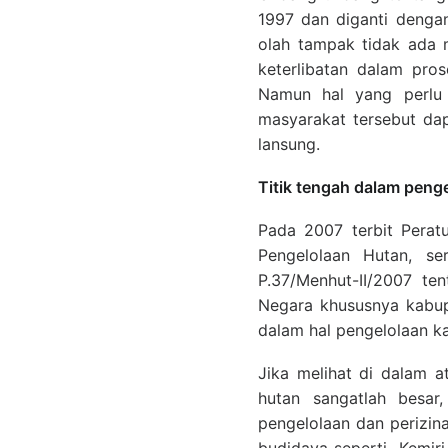
1997 dan diganti denga
olah tampak tidak ada 
keterlibatan dalam pro
Namun hal yang perlu d
masyarakat tersebut da
lansung.
Titik tengah dalam peng
Pada 2007 terbit Perat
Pengelolaan Hutan, se
P.37/Menhut-II/2007 te
Negara khususnya kabu
dalam hal pengelolaan k
Jika melihat di dalam a
hutan sangatlah besar
pengelolaan dan perizin