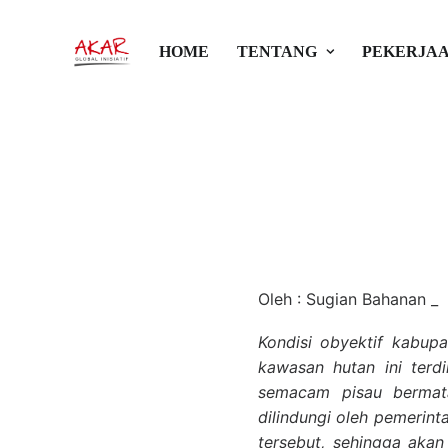
Jalan Tengah 
HOME
TENTANG
PEKERJAA
Kabupaten Le
18 Februari 2013
•
TKWR
•
Aka
Oleh : Sugian Bahanan _
Kondisi obyektif kabup
kawasan hutan ini terd
semacam pisau bermat
dilindungi oleh pemerint
tersebut, sehingga aka