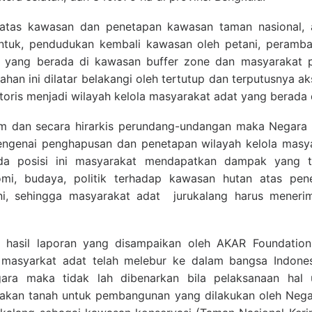
tas kawasan dan penetapan kawasan taman nasional, 
bentuk, pendudukan kembali kawasan oleh petani, peramb
t yang berada di kawasan buffer zone dan masyarakat 
an ini dilatar belakangi oleh tertutup dan terputusnya a
toris menjadi wilayah kelola masyarakat adat yang berada 
sm dan secara hirarkis perundang-undangan maka Negara d
ngenai penghapusan dan penetapan wilayah kelola masyark
da posisi ini masyarakat mendapatkan dampak yang t
omi, budaya, politik terhadap kawasan hutan atas pe
ni, sehingga masyarakat adat jurukalang harus meneri
 hasil laporan yang disampaikan oleh AKAR Foundati
asyarkat adat telah melebur ke dalam bangsa Indonesi
gara maka tidak lah dibenarkan bila pelaksanaan hal 
 akan tanah untuk pembangunan yang dilakukan oleh Negar