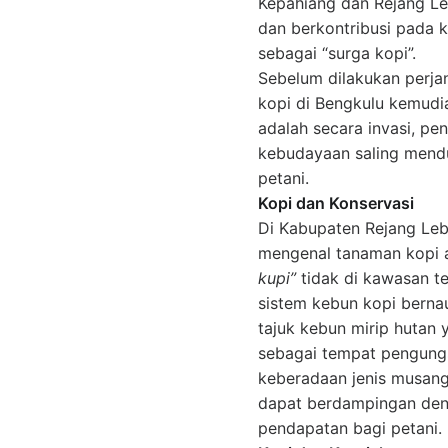
Kepahiang dan Rejang Leb
dan berkontribusi pada 
sebagai “surga kopi”.
Sebelum dilakukan perja
kopi di Bengkulu kemudi
adalah secara invasi, pe
kebudayaan saling mendu
petani.
Kopi dan Konservasi
Di Kabupaten Rejang Leb
mengenal tanaman kopi a
kupi”
tidak di kawasan te
sistem kebun kopi bernau
tajuk kebun mirip hutan
sebagai tempat pengungs
keberadaan jenis musang 
dapat berdampingan den
pendapatan bagi petani.