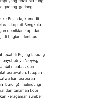
pi yang tidak aktif lagi
i digadang-gadang
n ke Belanda, komoditi
arah kopi di Bengkulu
ngan demikian kopi dan
di bagian identitas
 local di Rejang Lebong
a menyebutnya
“baying
ambil manfaat dari
dikit perawatan, tutupan
atwa liar; berperan
an burung), melindungi
cial dan tanaman kopi
tkan keragaman sumber