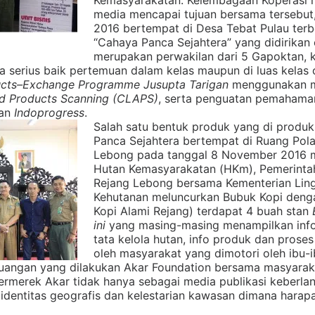
Kemasyarakatan. Kelembagaan Koperasi m
media mencapai tujuan bersama tersebut,
2016 bertempat di Desa Tebat Pulau terb
“Cahaya Panca Sejahtera” yang didirikan
merupakan perwakilan dari 5 Gapoktan, k
ara serius baik pertemuan dalam kelas maupun di luas kelas 
ucts–Exchange Programme Jusupta Tarigan
menggunakan 
nd Products Scanning (CLAPS)
, serta penguatan pemahaman
an
Indoprogress
.
Salah satu bentuk produk yang di produk
Panca Sejahtera bertempat di Ruang Pola
Lebong pada tanggal 8 November 2016 
Hutan Kemasyarakatan (HKm), Pemerinta
Rejang Lebong bersama Kementerian Lin
Kehutanan meluncurkan Bubuk Kopi deng
Kopi Alami Rejang) terdapat 4 buah stan
ini
yang masing-masing menampilkan info
tata kelola hutan, info produk dan prose
oleh masyarakat yang dimotori oleh ibu-
uangan yang dilakukan Akar Foundation bersama masyaraka
rmerek Akar tidak hanya sebagai media publikasi keberlan
 identitas geografis dan kelestarian kawasan dimana hara