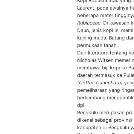
Kopi Robusta atau yang
Laurent, pada awalnya h
beberapa meter tingginy
Rubiaceae.
Di kawasan k
Daun, jenis kopi ini me
kuning muda. Batang dan
permukaan tanah.
Dari literature tentang 
Nicholas Witsen memerin
membawa biji kopi ke Ba
daerah termasuk ke Pula
(Coffea Canephora)
yang
pemeliharaan yang ringan
berkembang menggantikan
dpl.
Bengkulu merupakan prov
dikenal sebagai provinsi
kabupaten di Bengkulu y