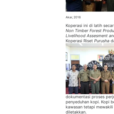
Akar, 2016
Koperasi ini di latih sec
Non Timber Forest Prod
Livelihood Assesment a
Koperasi Riset
Purusha
d
dokumentasi proses perj
penyeduhan kopi. Kopi be
kawasan tetapi mewakili
diletakkan.