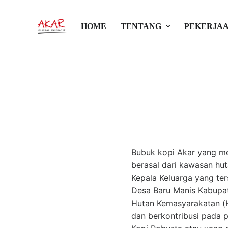
Jelajah Rasa 
HOME
TENTANG
PEKERJAA
dan Kelestari
6 Juni 2017
•
Ekonomi
•
Akar G
Bubuk kopi Akar yang me
berasal dari kawasan hut
Kepala Keluarga yang te
Desa Baru Manis Kabupat
Hutan Kemasyarakatan (H
dan berkontribusi pada p