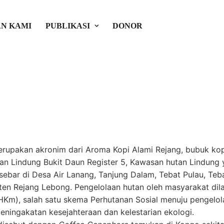
Kopi “Akar” menuju Kelestar
N KAMI
PUBLIKASI
DONOR
an Budaya
lobal Inisiatif
rupakan akronim dari Aroma Kopi Alami Rejang, bubuk kopi
an Lindung Bukit Daun Register 5, Kawasan hutan Lindung y
rsebar di Desa Air Lanang, Tanjung Dalam, Tebat Pulau, Te
en Rejang Lebong. Pengelolaan hutan oleh masyarakat dil
Km), salah satu skema Perhutanan Sosial menuju pengelol
eningakatan kesejahteraan dan kelestarian ekologi.