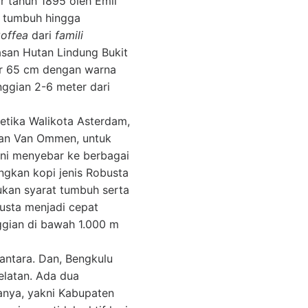
r tahun 1895 oleh Emil
u tumbuh hingga
offea
dari
famili
san Hutan Lindung Bukit
pir 65 cm dengan warna
ggian 2-6 meter dari
ketika Walikota Asterdam,
ian Van Ommen, untuk
ini menyebar ke berbagai
gkan kopi jenis Robusta
ukan syarat tumbuh serta
busta menjadi cepat
ggian di bawah 1.000 m
antara. Dan, Bengkulu
elatan. Ada dua
anya, yakni Kabupaten