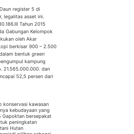
Daun register 5 di
legalitas asset ini.
0.186.III Tahun 2015
ada Gabungan Kelompok
akukan oleh Akar
kopi berkisar 900 – 2.500
 dalam bentuk
green
t pengumpul kampung
p. 21.565.000.000. dan
encapai 52,5 persen dari
ap konservasi kawasan
atnya kebudayaan yang
 5 Gapoktan bersepakat
tuk peningkatan
tani Hutan