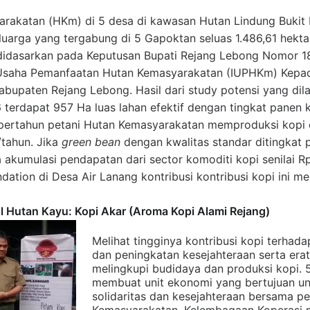
arakatan (HKm) di 5 desa di kawasan Hutan Lindung Bukit 
uarga yang tergabung di 5 Gapoktan seluas 1.486,61 hektar, 
 didasarkan pada Keputusan Bupati Rejang Lebong Nomor 18
 Usaha Pemanfaatan Hutan Kemasyarakatan (IUPHKm) Kep
abupaten Rejang Lebong. Hasil dari study potensi yang dil
 terdapat 957 Ha luas lahan efektif dengan tingkat panen 
a pertahun petani Hutan Kemasyarakatan memproduksi kopi
/tahun. Jika
green bean
dengan kwalitas standar ditingka
 akumulasi pendapatan dari sector komoditi kopi senilai R
ndation di Desa Air Lanang kontribusi kontribusi kopi ini m
il Hutan Kayu: Kopi Akar (Aroma Kopi Alami Rejang)
Melihat tingginya kontribusi kopi terhad
dan peningkatan kesejahteraan serta er
melingkupi budidaya dan produksi kopi.
membuat unit ekonomi yang bertujuan un
solidaritas dan kesejahteraan bersama pe