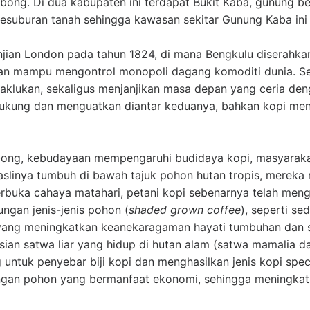
ong. Di dua kabupaten ini terdapat Bukit Kaba, gunung bera
kesuburan tanah sehingga kawasan sekitar Gunung Kaba in
njian London pada tahun 1824, di mana Bengkulu diserahka
an mampu mengontrol monopoli dagang komoditi dunia. Sej
naklukan, sekaligus menjanjikan masa depan yang ceria de
kung dan menguatkan diantar keduanya, bahkan kopi menja
ong, kebudayaan mempengaruhi budidaya kopi, masyarakat
slinya tumbuh di bawah tajuk pohon hutan tropis, merek
rbuka cahaya matahari, petani kopi sebenarnya telah meng
ngan jenis-jenis pohon (
shaded grown coffee
), seperti se
 yang meningkatkan keanekaragaman hayati tumbuhan dan s
ian satwa liar yang hidup di hutan alam (satwa mamalia d
untuk penyebar biji kopi dan menghasilkan jenis kopi spe
gan pohon yang bermanfaat ekonomi, sehingga meningka