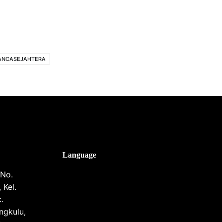
PANCASEJAHTERA
Language
 No.
 Kel.
.
ngkulu,