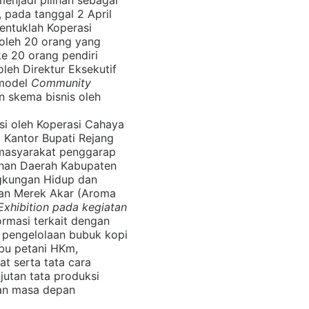
enjadi pilihan sebagai
 pada tanggal 2 April
entuklah Koperasi
 oleh 20 orang yang
e 20 orang pendiri
oleh Direktur Eksekutif
model
Community
 skema bisnis oleh
si oleh Koperasi Cahaya
 Kantor Bupati Rejang
masyarakat penggarap
han Daerah Kabupaten
gkungan Hidup dan
an Merek Akar (Aroma
Exhibition pada kegiatan
rmasi terkait dengan
s pengelolaan bubuk kopi
ibu petani HKm,
t serta tata cara
jutan tata produksi
pan masa depan