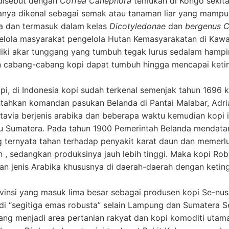
 disebut dengan
Coffea Canephora
temukan di Kongo sekita
anya dikenal sebagai semak atau tanaman liar yang mamp
a dan termasuk dalam kelas
Dicotyledonae
dan
bergenus C
elola masyarakat pengelola Hutan Kemasyarakatan di Kawa
miliki akar tunggang yang tumbuh tegak lurus sedalam ham
 cabang-cabang kopi dapat tumbuh hingga mencapai ketin
kopi, di Indonesia kopi sudah terkenal semenjak tahun 1696 
tahkan komandan pasukan Belanda di Pantai Malabar, Adr
tavia berjenis arabika dan beberapa waktu kemudian kopi 
u Sumatera. Pada tahun 1900 Pemerintah Belanda mendatan
 ternyata tahan terhadap penyakit karat daun dan memerl
 , sedangkan produksinya jauh lebih tinggi. Maka kopi Ro
 jenis Arabika khususnya di daerah-daerah dengan ketin
insi yang masuk lima besar sebagai produsen kopi Se-nus
 di “segitiga emas robusta” selain Lampung dan Sumatera S
ang menjadi area pertanian rakyat dan kopi komoditi utam