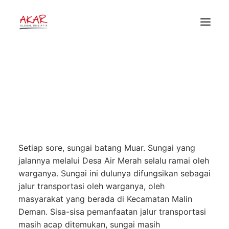
Kerbau dan Relasi Tenurial di
Malin Deman
HOME
21 Februari 2025
•
Akar Stories
,
Artikel dan
TENTANG
Opini
•
Akar Global Inisiatif
PEKERJAAN KAMI
PUBLIKASI
DONOR
Setiap sore, sungai batang Muar. Sungai yang
jalannya melalui Desa Air Merah selalu ramai oleh
warganya. Sungai ini
dulunya difungsikan sebagai
jalur transportasi oleh warganya, oleh
masyarakat yang berada di Kecamatan Malin
Deman. Sisa-sisa pemanfaatan jalur transportasi
masih acap ditemukan, sungai masih