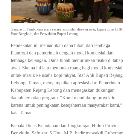
Gambar 1. Pembukaan acara secara resmi oleh direktur akar, kepala dinas LHK
Prov Bengkulu, dan Perwakilan Bupati Lebong.
Pendekatan ini memadukan dana hibah dari lembaga
filantropi dan pemerintah dengan modal komersial dari
lembaga keuangan. Dana hibah menurunkan risiko di tahap
awal. Skema ini lalu membuka ruang bagi modal komersial
untuk masuk ke usaha kopi rakyat. Staf Ahli Bupati Rejang
Lebong, Taman, menyampaikan apresiasi dari Pemerintah
Kabupaten Rejang Lebong dan menegaskan dukungan
daerah terhadap program. “Kami mendukung proyek ini
karena untuk peningkatan kesejahteraan masyarakat kami,”
kata Taman.
Kepala Dinas Kehutanan dan Lingkungan Hidup Provinsi
Bengkulu, Safnizar, S.Hut., M.P., hadir mewakili Gubernur