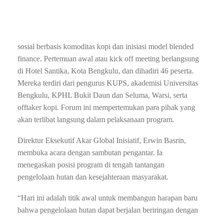
program Penguatan
Kapasitas untuk lima Kelompok Usaha
Perhutanan Sosial (KUPS) di
Kabupaten Rejang Lebong.
Program ini
fokus pada pengembangan usaha
perhutanan
sosial berbasis
komoditas kopi dan inisiasi model
blended
finance. Pertemuan awal
atau kick off meeting
berlangsung
di Hotel Santika, Kota
Bengkulu, dan dihadiri 46
peserta.
Mereka terdiri dari
pengurus KUPS, akademisi
Universitas
Bengkulu, KPHL
Bukit Daun dan Seluma, Warsi,
serta
offtaker kopi. Forum
ini mempertemukan para pihak
yang
akan terlibat
langsung dalam pelaksanaan
program.
Direktur Eksekutif
Akar Global Inisiatif, Erwin
Basrin,
membuka acara dengan
sambutan pengantar. Ia
menegaskan posisi program di tengah
tantangan
pengelolaan hutan dan
kesejahteraan masyarakat.
“Hari ini
adalah titik awal untuk
membangun harapan baru
bahwa
pengelolaan hutan dapat berjalan
beriringan dengan