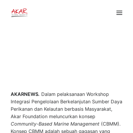
Luncurkan CBMM, Akar
Foundation Soroti Beberapa
Peluang Kebijakan
HOME
TENTANG
27 Februari 2021
•
News
,
Berita
,
Rilis
•
Akar
PEKERJAAN KAMI
Global Inisiatif
PUBLIKASI
DONOR
AKARNEWS
.
Dalam pelaksanaan Workshop
Integrasi Pengelolaan Berkelanjutan Sumber Daya
Perikanan dan Kelautan berbasis Masyarakat,
Akar Foundation meluncurkan konsep
Community-Based Marine Management
(CBMM).
Konsep CBMM adalah sebuah gagasan yang