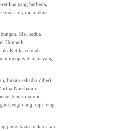
oretikus yang berbeda,
si-sisi ini, melainkan
ngkungan. Sisi kedua
xel Honneth.
mpok. Ketika sebuah
kuan menjawab akar yang
an, bukan sekadar diberi
 Martha Nussbaum.
g benar-benar mampu
nti rugi uang, tapi tetap
rang pengakuan melahirkan