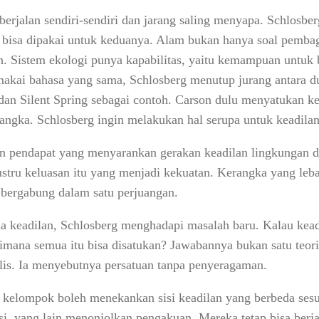
a berjalan sendiri-sendiri dan jarang saling menyapa. Schlos
di bisa dipakai untuk keduanya. Alam bukan hanya soal pemb
n. Sistem ekologi punya kapabilitas, yaitu kemampuan untuk 
ai bahasa yang sama, Schlosberg menutup jurang antara dua
an Silent Spring sebagai contoh. Carson dulu menyatukan k
angka. Schlosberg ingin melakukan hal serupa untuk keadilan
 pendapat yang menyarankan gerakan keadilan lingkungan di
justru keluasan itu yang menjadi kekuatan. Kerangka yang l
bergabung dalam satu perjuangan.
 keadilan, Schlosberg menghadapi masalah baru. Kalau kead
imana semua itu bisa disatukan? Jawabannya bukan satu teori
lis. Ia menyebutnya persatuan tanpa penyeragaman.
 kelompok boleh menekankan sisi keadilan yang berbeda ses
si, yang lain menonjolkan pengakuan. Mereka tetap bisa berj