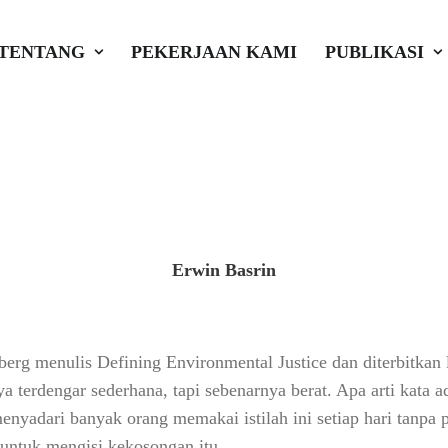
s Makna Keadilan L
TENTANG
PEKERJAAN KAMI
PUBLIKASI
i
,
Rilis
,
Berita
•
Akar Global Inisiatif
Erwin Basrin
erg menulis Defining Environmental Justice dan diterbitkan 
a terdengar sederhana, tapi sebenarnya berat. Apa arti kata a
nyadari banyak orang memakai istilah ini setiap hari tanpa
 untuk mengisi kekosongan itu.