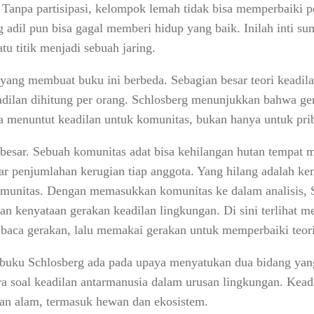
Tanpa partisipasi, kelompok lemah tidak bisa memperbaiki p
ng adil pun bisa gagal memberi hidup yang baik. Inilah inti s
tu titik menjadi sebuah jaring.
 yang membuat buku ini berbeda. Sebagian besar teori keadi
adilan dihitung per orang. Schlosberg menunjukkan bahwa ger
ka menuntut keadilan untuk komunitas, bukan hanya untuk pri
 besar. Sebuah komunitas adat bisa kehilangan hutan tempat 
r penjumlahan kerugian tiap anggota. Yang hilang adalah k
omunitas. Dengan memasukkan komunitas ke dalam analisis, 
an kenyataan gerakan keadilan lingkungan. Di sini terlihat me
aca gerakan, lalu memakai gerakan untuk memperbaiki teori
i buku Schlosberg ada pada upaya menyatukan dua bidang yang
a soal keadilan antarmanusia dalam urusan lingkungan. Keadi
dan alam, termasuk hewan dan ekosistem.