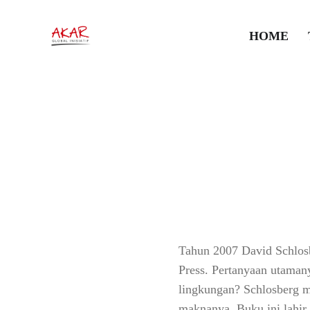
Memperlua
HOME
2 Juni 2026
•
Artikel dan Opin
Tahun 2007 David Schlosb
Press. Pertanyaan utamany
lingkungan? Schlosberg me
maknanya. Buku ini lahir