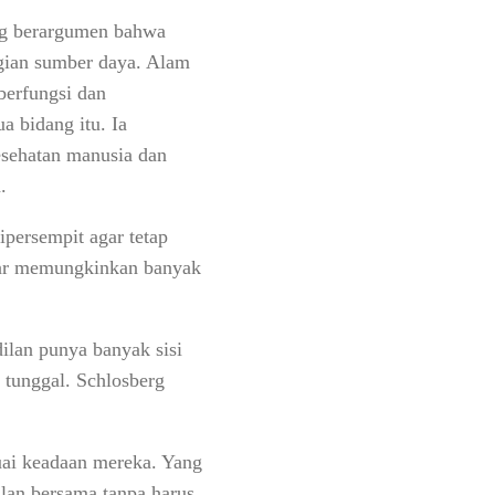
berg berargumen bahwa
agian sumber daya. Alam
berfungsi dan
 bidang itu. Ia
esehatan manusia dan
.
persempit agar tetap
ebar memungkinkan banyak
ilan punya banyak sisi
 tunggal. Schlosberg
uai keadaan mereka. Yang
alan bersama tanpa harus