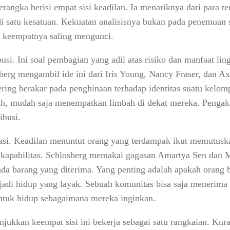
ngka berisi empat sisi keadilan. Ia menariknya dari para te
 satu kesatuan. Kekuatan analisisnya bukan pada penemuan si
 keempatnya saling mengunci.
busi. Ini soal pembagian yang adil atas risiko dan manfaat li
berg mengambil ide ini dari Iris Young, Nancy Fraser, dan A
sering berakar pada penghinaan terhadap identitas suatu kelo
ah, mudah saja menempatkan limbah di dekat mereka. Penga
ibusi.
ipasi. Keadilan menuntut orang yang terdampak ikut memutusk
h kapabilitas. Schlosberg memakai gagasan Amartya Sen dan
pada barang yang diterima. Yang penting adalah apakah oran
di hidup yang layak. Sebuah komunitas bisa saja menerima ga
tuk hidup sebagaimana mereka inginkan.
njukkan keempat sisi ini bekerja sebagai satu rangkaian. Ku