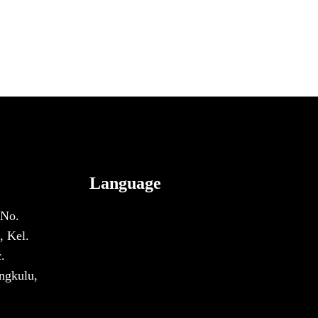
Language
 No.
, Kel.
.
ngkulu,