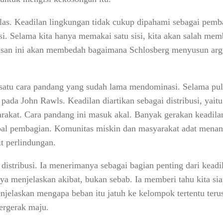
elas. Keadilan lingkungan tidak cukup dipahami sebagai pemb
si. Selama kita hanya memakai satu sisi, kita akan salah me
isan ini akan membedah bagaimana Schlosberg menyusun argu
satu cara pandang yang sudah lama mendominasi. Selama pul
t pada John Rawls. Keadilan diartikan sebagai distribusi, yai
rakat. Cara pandang ini masuk akal. Banyak gerakan keadila
oal pembagian. Komunitas miskin dan masyarakat adat menan
t perlindungan.
distribusi. Ia menerimanya sebagai bagian penting dari keadi
nya menjelaskan akibat, bukan sebab. Ia memberi tahu kita 
enjelaskan mengapa beban itu jatuh ke kelompok tertentu terus
ergerak maju.