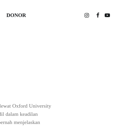
ingkungan
DONOR
lewat Oxford University
dil dalam keadilan
 pernah menjelaskan