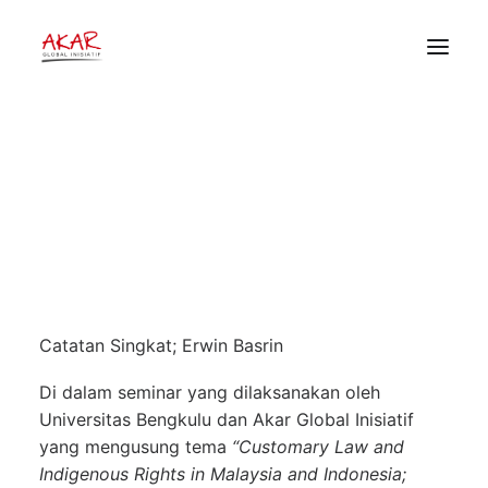
Notasi Singkat dari Seminar
Internasional Hukum dan Hak
Masyarakat Hukum Adat
HOME
TENTANG
14 Maret 2025
•
Akar Stories
,
Artikel dan Opini
•
PEKERJAAN KAMI
Akar Global Inisiatif
PUBLIKASI
DONOR
Catatan Singkat; Erwin Basrin
Di dalam seminar yang dilaksanakan oleh
Universitas Bengkulu dan Akar Global Inisiatif
yang mengusung tema
“Customary Law and
Indigenous Rights in Malaysia and Indonesia;