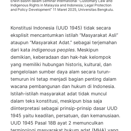
Erwin Basrin dalam Seminar International “Customary Law and
Indigenous Rights in Malaysia and Indonesia; Legal Protection
and Policy Development” 11 Maret 2025, Universitas Bengkulu.
Konstitusi Indonesia (UUD 1945) tidak secara
eksplisit mencantumkan istilah “Masyarakat Asli”
ataupun “Masyarakat Adat.” sebagai terjemahan
dari kata
indigenous peoples
. Meskipun
demikian, keberadaan dan hak-hak kelompok
yang memiliki hubungan historis, kultural, dan
pengelolaan sumber daya alam secara turun-
temurun ini tetap menjadi bagian penting dalam
wacana pembangunan dan hukum di Indonesia.
Istilah-istilah masyarakat adat tidak muncul
dalam teks konstitusi, meskipun bisa saja
diinterpretasi sebagai prinsip-prinsip dasar UUD
1945 yaitu keadilan, persatuan, dan kemanusiaan.
UUD 1945 Pasal 18B ayat 2 memunculkan
terminologi masyarakat hukum adat (MHA) yang