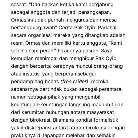
sesaat. “Dan bahkan ketika kami bergabung
sebagai anggota dan
terjadi penangkapan,
Ormas ini
tidak pernah mengurus dan merasa
bertanggungjawab” Cerita Pak Oyib. Padahal
secara organisasi mereka yang ditangkap adalah
resmi
Ormas
dan memiliki kartu anggota
, “
K
ami
seperti sapi perah.”
terangnya
pasrah
.
Saya
kemudian menimpal
dan menghibur
Pak Oyib
d
engan
bercerita kerapnya muncul orang-orang
atau institusi yang berperan sebagai
pendompleng bebas
(free raider)
, mereka
sebenarnya bertindak bukan sebagai perantara,
namun sebagai pihak yang mengambil
keuntungan-keuntungan lang
s
ung maupun tidak
dari kerumitan hubungan antara masyarakat
dengan birokrasi. Bilamana kondisi formalistik
yakni diskrepansi antara aturan birokrasi dengan
praktiknya di lapangan melebar dan semakin