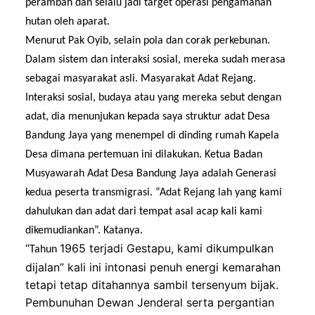
perambah dan selalu jadi target operasi pengamanan
hutan oleh aparat.
Menurut Pak Oyib, selain pola dan corak perkebunan.
Dalam sistem dan interaksi sosial, mereka sudah merasa
sebagai masyarakat asli. Masyarakat Adat Rejang.
Interaksi sosial, budaya atau yang
mereka sebut
dengan
adat,
dia menunjukan kepada saya struktur adat Desa
Bandung Jaya yang menempel di dinding rumah Kapela
Desa dimana pertemuan ini dilakukan. Ketua Badan
Musyawarah Adat Desa Bandung Jaya adalah Generasi
kedua peserta transmigrasi. “Ad
at Rejang lah yang
kami
dahulukan dan adat
dari tempat asal acap kali kami
dikemudiankan”.
Katanya.
“
1965 terjadi Gestapu, kami dikumpulkan
Tahun
dijalan”
kali ini intonasi penuh energi kemarahan
tetapi tetap ditahannya sambil tersenyum bijak
.
Pembunuhan Dewan Jenderal serta pergantian