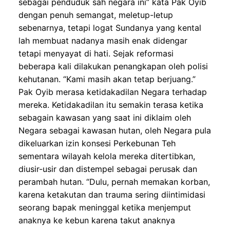
sebagai penduduk sah negara ini” kata Pak Oyib
dengan penuh semangat,
meletup-letup
sebenarnya,
tetapi
logat Sunda
nya
yang kental
lah membuat nadanya masih enak didengar
tetapi menyayat di hati
.
Sejak reformasi
beberapa kali dilakukan penangkapan oleh polisi
kehutanan. “
K
ami masih
akan
tetap berjuang.”
Pak Oyib merasa ketidakadilan
Negara terhadap
mereka.
Ketidakadilan itu semakin terasa ketika
s
ebagain kawasan yang saat ini diklaim oleh
Negara sebagai kawasan hutan, oleh Negara
pula
dikeluarkan izin konsesi Perkebunan Teh
sementara wilayah kelola mereka ditertibkan,
diusir-usir dan distempel sebagai perusak dan
perambah hutan. “Dulu, pernah memakan korban,
karena ketakutan dan trauma sering diintimidasi
seorang bapak meninggal ketika menjemput
anaknya ke kebun karena
takut anaknya