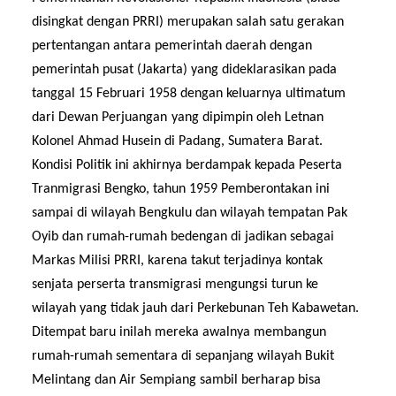
disingkat dengan
PRRI
) merupakan salah satu gerakan
pertentangan antara pemerintah daerah dengan
pemerintah pusat (
Jakarta
) yang dideklarasikan pada
tanggal 15 Februari 1958 dengan keluarnya ultimatum
dari
Dewan Perjuangan
yang dipimpin oleh Letnan
Kolonel Ahmad Husein di
Padang
, Sumatera Barat.
K
ondisi Politik ini akhirnya berdampak kepada Peserta
Tranmigrasi Bengko,
tahun 1959 Pemberontakan ini
sampai di wilayah Bengkulu dan wilayah tempatan Pak
Oyib
dan rumah-rumah bedengan
di jadikan sebagai
Markas Milisi PRRI,
karena takut terjadinya kontak
senjata
perserta tran
s
migrasi mengungsi
turun
ke
wilayah yang tidak jauh dari Perkebunan Teh Kabawetan.
Ditempat baru inilah mereka
awalnya
membangun
rumah-rumah sementara di
sepanjang
wilayah Bukit
Melintang
dan
Air Sempiang
sambil berharap bisa