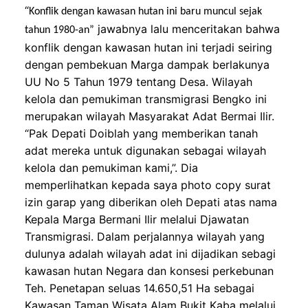
“
Konflik dengan kawasan hutan ini baru muncul sejak
jawabnya lalu menceritakan bahwa
tahun 1980-an”
konflik dengan kawasan hutan ini terjadi seiring
dengan pembekuan Marga
dampak
berlakunya
UU No 5 Tahun 197
9
tentang Desa. Wilayah
kelola dan pemukiman tran
s
migrasi Bengko ini
merupakan wilayah Masyarakat Adat Bermai Ilir.
“Pak Depati Doiblah yang memberikan tanah
adat mereka untuk
digunakan sebagai
wilayah
kelola dan pemukiman kami,”.
Dia
memperlihatkan kepada saya photo copy surat
izin garap
yang diberikan
oleh Depati atas nama
Kepala Marga Bermani Ilir
melalui Djawatan
Tran
s
m
i
grasi. Dalam perjalannya wilayah yang
dulunya adalah wilayah adat ini dijadikan sebagi
kawasan hutan Negara dan konsesi perkebunan
Teh. Penetapan seluas
14.650,51 Ha sebagai
Kawasan Taman Wisata Alam Bukit Kaba melalui