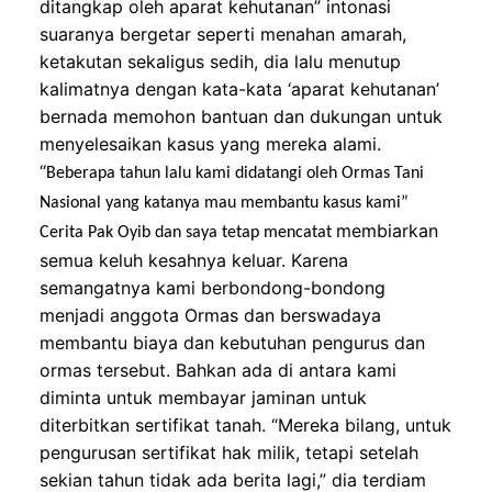
ditangkap oleh aparat kehutanan”
intonasi
suaranya bergetar seperti menahan amarah,
ketakutan
sekaligus sedih, dia lalu menutup
kalimatnya
dengan kata-kata ‘aparat kehutanan’
ber
nada memohon bantuan dan dukungan untuk
menyel
e
saikan kasus yang mereka alami
.
“
Beberapa tahun lalu kami didatangi oleh Ormas Tani
Nasional yang katanya mau membantu kasus kami”
membiarkan
Cerita Pak Oyib dan saya tetap mencatat
semua keluh kesahnya keluar
. Karena
semangatnya
kami berbondong-bondong
menjadi anggota Ormas
dan
berswadaya
membantu biaya dan kebutuhan pengurus
dan
ormas tersebut. Bahkan ada di antara kami
diminta untuk membayar jaminan untuk
diterbitkan sertifikat tanah.
“
Mereka bilang, untuk
pengurusan sertifikat hak milik, tetapi setelah
sekian tahun tidak ada berita lagi,”
dia terdiam