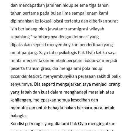
dan mendapatkan jaminan hidup selama tiga tahun,
tahun pertama pada bulan lima sampai enam kami
dipindahkan ke lokasi-lokasi tertentu dan diberikan surat
izin berladang oleh jawatan transmigrasi wilayah
kepahiang” sambungnya dengan intonasi yang
dipaksakan seperti menyembuyikan penderitaan yang
amat panjang. Saya tahu psikologis Pak Oyib ketika saya
minta menceritakan kembali perjalan hidupnya menjadi
peserta transmigrasi, dia mengalami pola hidup
eccendentesiast
, menyembunyikan perasaan sakit di balik
senyumnya.
Dia seperti mengajarkan saya menjadi o
rang
yang tabah dan kuat dalam menghadapi masalah atau
kehilangan, melepaskan semua kesedihan dan
memutuskan untuk bahagia
bukan
berpura-pura untuk
bahagia.
Kondisi
psikologis yang dialami Pak Oyib
meng
i
ngatkan