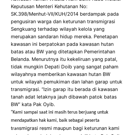
Keputusan Menteri Kehutanan No:
SK.398/Menhut-VII/
KUH/2014 berdampak pada
pengusiran warga dan keturunan tran
s
migrasi
Sengkuang terhadap wilayah kelola yang
merupakan sandaran hidup mereka.
Penetapan
kawasan ini berpatokan pada kawasan hutan
batas atau BW yang ditetapkan Pemerintahan
Belanda. Menurutnya itu kekeliruan yang patal,
tidak mungkin Depati Doib yang sangat paham
wilayahnya memberikan kawasan hutan BW
untuk wilayah pemukiman dan lahan garap untuk
transmigrasi. “Izin garap itu berada di kawasan
tanah adat letaknya jauh dibawah patok
batas
BW” kata Pak
Oyib
.
“
Kami sampai saat ini masih terus berjuang untuk
mendapatkan hak kami, baik sebagai peserta
s
m
i
grasi resmi maupun bagi keturunan kami
tran