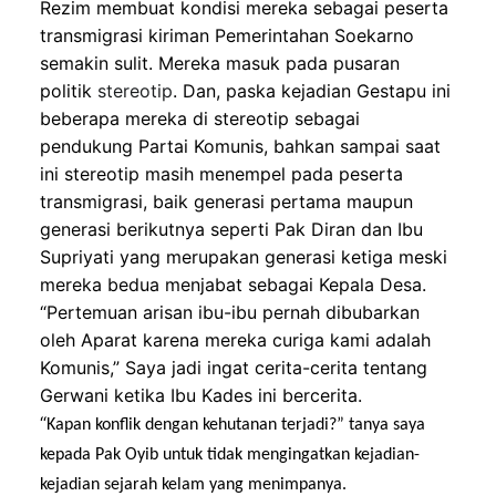
Rezim membuat kondisi mereka sebagai peserta
transmigrasi kiriman Pemerintahan Soekarno
semakin sulit. Mereka masuk pada pusaran
politik
stereotip
.
Dan,
paska kejadian Gestapu ini
beberapa mereka di stereotip sebagai
pendukung Partai Komunis,
bahkan sampai saat
ini
stereotip
masih menempel pada
peserta
tran
s
migrasi,
baik generasi
pertama maupun
generasi
berikutnya
seperti Pak Diran
dan Ibu
Supriyati
yang merupakan generasi ketiga
meski
mereka bedua menjabat sebagai Kepala Desa
.
“
Pertemuan arisan ibu-ibu pernah dibubarkan
oleh Aparat karena mereka curiga kami adalah
Komunis,” Saya jadi ingat cerita-cerita tentang
Gerwani
ketika Ibu Kades ini bercerita.
“
K
apan konflik dengan kehutanan terjadi?” tanya saya
kepada Pak Oyib
untuk tidak mengingatkan kejadian-
kejadian sejarah kelam yang menimpanya
.