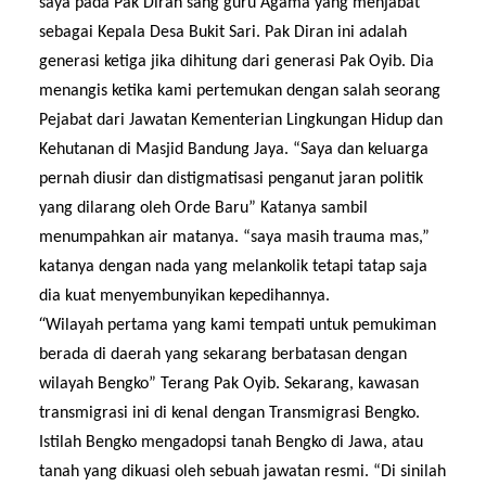
saya pada Pak Diran
sang
guru Agama yang menjabat
sebagai Kepala Desa Bukit Sari. Pak Diran ini adalah
generasi ketiga
jika dihitung
dari generasi Pak Oyib. Dia
menangis ketika kami
pertemukan
dengan salah seorang
Pejabat dari Jawatan Kementerian Lingkungan Hidup dan
Kehutanan di Masjid Bandung Jaya. “Saya
dan keluarga
pernah diusir dan distigmatisasi penganut jaran politik
yang dilarang oleh Orde
B
aru” Katanya sambil
menumpahkan air matanya. “saya masih trauma mas,”
katanya dengan nada yang melankolik tetapi tatap saja
dia kuat menyembunyikan kepedihannya.
“
Wilayah pertama
yang
kami
tempati untuk pemukiman
berada di daerah yang sekarang berbatasan dengan
wilayah Bengko” Terang Pak Oyib.
Sekarang, k
awasan
tran
s
migrasi ini di
kenal
dengan Tran
s
migrasi Bengko.
Istilah
Bengko
mengadopsi tanah Bengko di Jawa, atau
tanah yang dikuasi oleh sebuah jawatan resmi. “Di sinilah