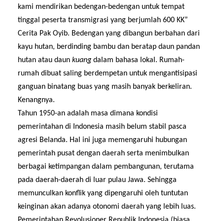
kami
mendirikan
bedengan-bedengan
untuk
tempat
tinggal peserta tran
s
migrasi yang berjumlah 600 KK”
Cerita Pak Oyib.
Bedengan yang dibangun berbahan dari
kayu hutan, berdinding bambu dan beratap daun pandan
hutan atau daun
kuang
dalam bahasa lokal. Rumah-
rumah dibuat saling berdempetan untuk mengantisipasi
ganguan binatang buas yang masih banyak berkeliran.
Kenangnya.
Tahun 1950-an adalah masa dimana kondisi
pemerintahan di Indonesia masih belum stabil pasca
agresi
Belanda
. Hal ini juga memengaruhi hubungan
pemerintah pusat dengan daerah serta menimbulkan
berbagai ketimpangan dalam pembangunan, terutama
pada daerah-daerah di luar pulau
Jawa
. Sehingga
memunculkan konflik yang dipengaruhi oleh tuntutan
keinginan akan adanya oton
o
m
i
daerah yang lebih luas.
Pemerintahan Revolusioner Republik Indonesia (biasa