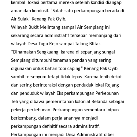
kem
b
ali lokasi pertama mereka
setelah kondisi diangap
aman dan kondusif
. “
Salah satu perkampungan berada di
Air Sulak” Kenang Pak Oyib.
W
ilayah Bukit Melintang sampai Air Sempiang
ini
sekarang secara adminstratif tersebar
memanjang
d
ari
wilayah Desa Tugu Rejo sampai Talang Blitar.
“Dinamakan Sengkuang, karena di sepanjang sungai
Sempiang ditumbuhi tanaman pandan yang sering
d
i
gunakan untuk bahan topi caping” Kenang Pak Oyib
sambil tersenyum tetapi tidak lepas.
Karena lebih dekat
dan sering berinteraksi
dengan penduduk lokal Rejang
dan
penduduk
wilayah Eks perkampungan Perkebunan
Teh yang dibawa pemerintahan kolonial Belanda
sebagai
pekerja perkebunan.
Perkampungan
sementara inipun
berkembang,
dalam perjalanannya men
jadi
perkampungan definitif secara adminsitratif.
Perkampungan ini menjadi Desa Administratif
diberi