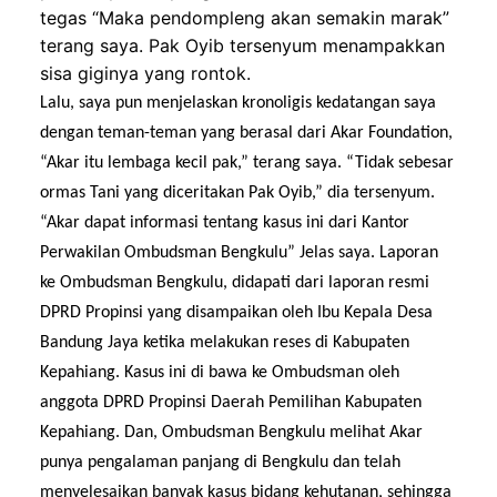
tegas “Maka pendompleng akan semakin marak”
terang saya. Pak Oyib tersenyum m
en
a
m
pakkan
sisa giginya yang rontok.
L
alu, saya pun menjelaskan kronoligis kedatangan saya
dengan teman-teman yang berasal dari Akar Foundation,
“Akar itu lembaga kecil pak,” terang saya. “Tidak sebesar
ormas Tani yang diceritakan Pak Oyib,” dia tersenyum.
“Akar dapat informasi tentang kasus ini dari Kantor
Perwakilan Ombudsman Bengkulu” Jelas saya.
Laporan
ke
Ombudsman Bengkulu,
didapati dari
laporan resmi
DPRD Propinsi
yang disampaikan oleh Ibu Kepala Desa
Bandung Jaya
ketika melakukan reses di Kabupaten
Kepahiang. Kasus ini di bawa ke Ombudsman
oleh
anggota DPRD Propinsi Daerah Pemilihan Kabupaten
Kepahiang.
Dan, Ombudsm
a
n
Bengkulu
melihat Akar
punya pengalaman panjang di Bengkulu
dan
telah
menyelesaikan banyak kasus bidang kehutanan,
sehingga