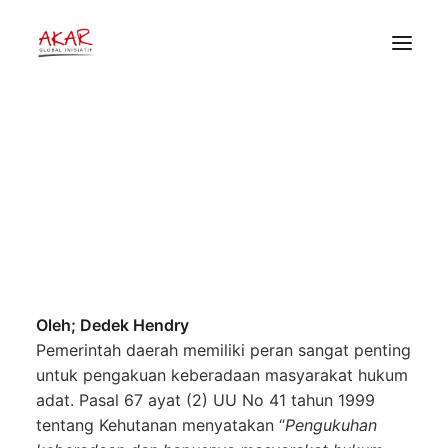
Pengakuan Masyarakat Hukum
Adat: Hukum yang Memulai,
Hukum Juga yang Harus
HOME
Mengakhiri
TENTANG
PEKERJAAN KAMI
22 Oktober 2015
•
TKWR
•
Akar Global Inisiatif
PUBLIKASI
DONOR
Oleh; Dedek Hendry
Pemerintah daerah memiliki peran sangat penting
untuk pengakuan keberadaan masyarakat hukum
adat. Pasal 67 ayat (2) UU No 41 tahun 1999
tentang Kehutanan menyatakan “
Pengukuhan