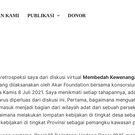
ak Adat atas Perairan Laut
N KAMI
PUBLIKASI
DONOR
•
Akar Global Inisiatif
k
retrospeksi
saya dari diskusi virtual
Membedah Kewenanga
ang dilaksanakan oleh Akar Foundation bersama konsorsiu
da Kamis 8 Juli 2021. Saya menikmati setiap tahapannya, ad
arus diperluas dari diskusi ini. Pertama, bagaimana mengua
t masuk menjadi bagian dari wilayah adat dari sebuah pers
imana melakukan lompatan kebijakan di tingkat desa seb
kebijakan di tingkat
Provinsi
sebagai pemangku kawasan per