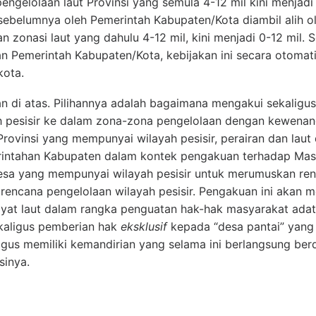
ngelolaan laut Provinsi yang semula 4-12 mil kini menjadi 
sebelumnya oleh Pemerintah Kabupaten/Kota diambil alih ol
 zonasi laut yang dahulu 4-12 mil, kini menjadi 0-12 mil. 
n Pemerintah Kabupaten/Kota, kebijakan ini secara otoma
ota.
 di atas. Pilihannya adalah bagaimana mengakui sekaligu
 pesisir ke dalam zona-zona pengelolaan dengan kewenan
Provinsi yang mempunyai wilayah pesisir, perairan dan lau
erintahan Kabupaten dalam kontek pengakuan terhadap Ma
a yang mempunyai wilayah pesisir untuk merumuskan renc
 rencana pengelolaan wilayah pesisir. Pengakuan ini akan 
ayat laut dalam rangka penguatan hak-hak masyarakat ada
aligus pemberian hak
eksklusif
kepada “desa pantai” yang
gus memiliki kemandirian yang selama ini berlangsung berd
sinya.