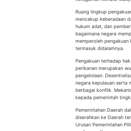
Ruang lingkup pengakua
mencakup keberadaan da
hukum adat, dan pember
bagaimana negara mempe
memperoleh pengakuan hu
termasuk didalamnya.
Pengakuan terhadap hak 
perikanan merupakan wuj
pengelolaan.
Desentralis
negara kepulauan serta 
berbagai konflik. Mekan
kepada pemerintah ting
Pemerintahan Daerah da
diserahkan ke Daerah te
Urusan Pemerintahan Pili