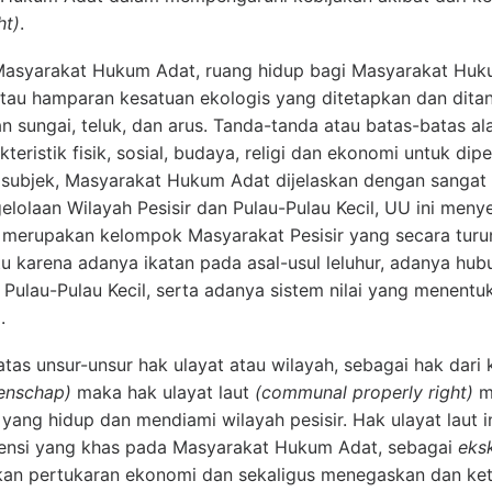
ht)
.
Masyarakat Hukum Adat, ruang hidup bagi Masyarakat Huk
tau hamparan kesatuan ekologis yang ditetapkan dan ditan
an sungai, teluk, dan arus. Tanda-tanda atau batas-batas al
kteristik fisik, sosial, budaya, religi dan ekonomi untuk di
subjek, Masyarakat Hukum Adat dijelaskan dengan sangat 
elolaan Wilayah Pesisir dan Pulau-Pulau Kecil, UU ini men
merupakan kelompok Masyarakat Pesisir yang secara turu
tu karena adanya ikatan pada asal-usul leluhur, adanya h
Pulau-Pulau Kecil, serta adanya sistem nilai yang menent
.
 atas unsur-unsur hak ulayat atau wilayah, sebagai hak dar
enschap)
maka hak ulayat laut
(communal properly right)
me
ang hidup dan mendiami wilayah pesisir. Hak ulayat laut 
ensi yang khas pada Masyarakat Hukum Adat, sebagai
eksk
an pertukaran ekonomi dan sekaligus menegaskan dan kete