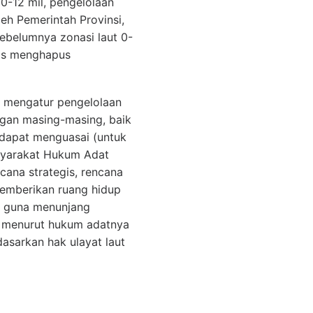
0-12 mil, pengelolaan
eh Pemerintah Provinsi,
Sebelumnya zonasi laut 0-
tis menghapus
s mengatur pengelolaan
gan masing-masing, baik
t dapat menguasai (untuk
syarakat Hukum Adat
ana strategis, rencana
memberikan ruang hidup
t guna menunjang
 menurut hukum adatnya
asarkan hak ulayat laut