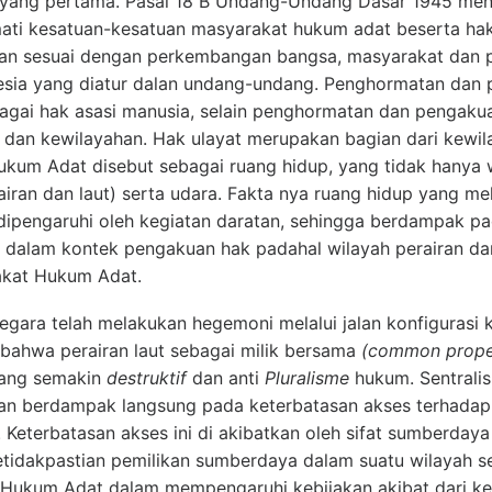
al yang pertama. Pasal 18 B Undang-Undang Dasar 1945 m
ti kesatuan-kesatuan masyarakat hukum adat beserta hak-
an sesuai dengan perkembangan bangsa, masyarakat dan pr
esia yang diatur dalan undang-undang. Penghormatan dan
bagai hak asasi manusia, selain penghormatan dan pengakua
dan kewilayahan. Hak ulayat merupakan bagian dari kewi
ukum Adat disebut sebagai ruang hidup, yang tidak hanya w
airan dan laut) serta udara. Fakta nya ruang hidup yang mel
 dipengaruhi oleh kegiatan daratan, sehingga berdampak 
t dalam kontek pengakuan hak padahal wilayah perairan da
akat Hukum Adat.
gara telah melakukan hegemoni melalui jalan konfigurasi 
 bahwa perairan laut sebagai milik bersama
(common prope
yang semakin
destruktif
dan anti
Pluralisme
hukum. Sentralis
an berdampak langsung pada keterbatasan akses terhadap
Keterbatasan akses ini di akibatkan oleh sifat sumberdaya
tidakpastian pemilikan sumberdaya dalam suatu wilayah s
ukum Adat dalam mempengaruhi kebijakan akibat dari ket