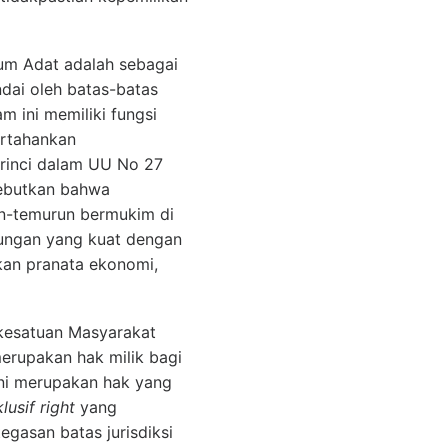
um Adat adalah sebagai
dai oleh batas-batas
am ini memiliki fungsi
pertahankan
rinci dalam UU No 27
yebutkan bahwa
n-temurun bermukim di
ubungan yang kuat dengan
ukan pranata ekonomi,
i kesatuan Masyarakat
rupakan hak milik bagi
ini merupakan hak yang
lusif right
yang
gasan batas jurisdiksi