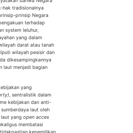
enyatakan bahwa Negara
hak tradisionalnya
insip-prinsip Negara
 pengakuan terhadap
n system leluhur,
layahan yang dalam
ilayah darat atau tanah
iputi wilayah pesisir dan
pada dikesampingkannya
n laut menjadi bagian
kebijakan yang
rty)
, sentralistik dalam
me kebijakan dan anti-
 sumberdaya laut oleh
 laut yang
open acces
ekaligus membatasi
idakpastian kepemilikan