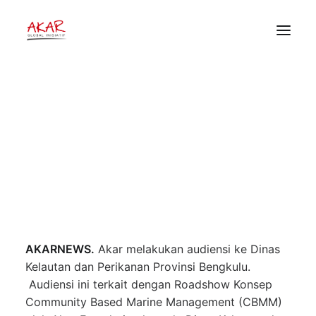
Roadshow Konsep CBMM Akar
Foundation, DKP P: CBMM
menjadi program prioritas
HOME
unggulan DKP P yang dimandatkan
TENTANG
dalam RPJMD 2021/2026
PEKERJAAN KAMI
PUBLIKASI
17 Maret 2022
•
Berita
•
Akar Global Inisiatif
DONOR
AKARNEWS.
Akar melakukan audiensi ke Dinas
Kelautan dan Perikanan Provinsi Bengkulu.
Audiensi ini terkait dengan Roadshow Konsep
Community Based Marine Management (CBMM)