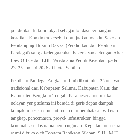
Bengkulu – Di tengah meningkatnya konflik sumber daya
alam, penyempitan ruang hidup nelayan tradisional, serta
lemahnya akses keadilan bagi masyarakat pesisir, Akar
Global Inisiatif kembali menegaskan pentingnya
pendidikan hukum rakyat sebagai fondasi perjuangan
keadilan. Komitmen tersebut diwujudkan melalui Sekolah
Pendamping Hukum Rakyat (Pendidikan dan Pelatihan
Paralegal) yang diselenggarakan bekerja sama dengan Akar
Law Office dan LBH Wredatama Peduli Keadilan, pada
23–25 Januari 2026 di Hotel Santika.
Pelatihan Paralegal Angkatan II ini diikuti oleh 25 nelayan
tradisional dari Kabupaten Seluma, Kabupaten Kaur, dan
Kabupaten Bengkulu Tengah. Para peserta merupakan
nelayan yang selama ini berada di garis depan dampak
kebijakan pesisir dan laut mulai dari pembatasan wilayah
tangkap, pencemaran, proyek infrastruktur, hingga
kriminalisasi atas nama pembangunan. Kegiatan ini secara
resmi dibuka oleh Tongam Renikson Silaban, S.H., M.H.