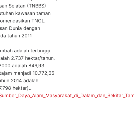
san Selatan (TNBBS)
eutuhan kawasan taman
ekomendasikan TNGL,
isan Dunia dengan
da tahun 2011
mbah adalah tertinggi
alah 2.737 hektar/tahun.
 2000 adalah 846,93
 tajam menjadi 10.772,65
ahun 2014 adalah
7.798 hektar)…
umber_Daya_Alam_Masyarakat_di_Dalam_dan_Sekitar_Taman