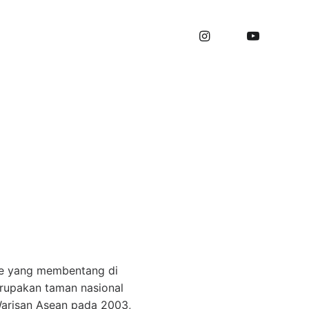
n Sumber Daya
man Nasional
are yang membentang di
erupakan taman nasional
 Warisan Asean pada 2003,