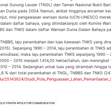
nal Gunung Leuser (TNGL) dan Taman Nasional Bukit Bari
san Dunia pada 2004. Namun, akibat tingginya ancaman k
rlanjut, misi pengawasan warisan dunia IUCN-UNESCO mer
lam daftar bahaya, yang ditindaklanjuti oleh Komite War
 dan TNKS dalam daftar Warisan Dunia Dalam Bahaya pa
TNBBS, laju perambahan dan luas kawasan TNKS yang dira
2015). Sepanjang 1990 – 2014, laju perambahan di TNKS ad
a periodisasi, maka laju perambahan TNKS sepanjang 1990 –
2000 – 2010 menjadi 1.414,20 hektar/tahun, dan meningkat
2010 – 2014. Sedangkan untuk luas yang dirambah hingga t
2,6 % dari total perambahan di TNGL, TNBBS dan TNKS (24
du/25143624/Studi_Pola_Penguasaan_Lahan_Pemanfaatan_S
POLICYPAPER #POLICYRECOMMENDATION