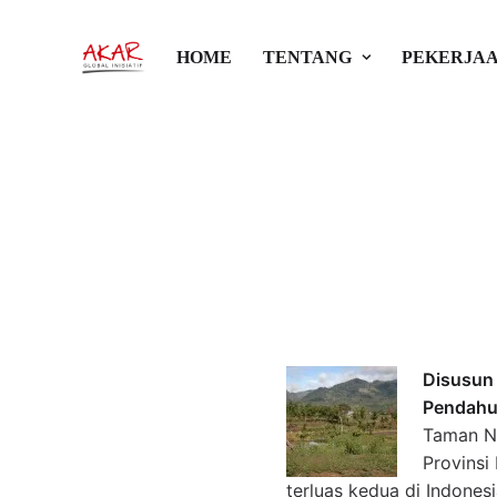
Studi Pola P
HOME
TENTANG
PEKERJAA
Alam Masyarak
Kerinci Seblat
9 Mei 2016
•
Paper
•
Akar Glob
Disusun 
Pendahu
Taman Na
Provinsi
terluas kedua di Indones