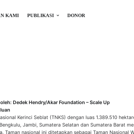
enguasaan Lahan/Pemanfaata
N KAMI
PUBLIKASI
DONOR
at di Dalam dan Sekitar Ta
, Provinsi Bengkulu
al Inisiatif
oleh: Dedek Hendry/
Akar Foundation – Scale Up
luan
sional Kerinci Seblat (TNKS) dengan luas 1.389.510 hekt
 Bengkulu, Jambi, Sumatera Selatan dan Sumatera Barat m
ia. Taman nasional ini ditetapkan sebagai Taman Nasional