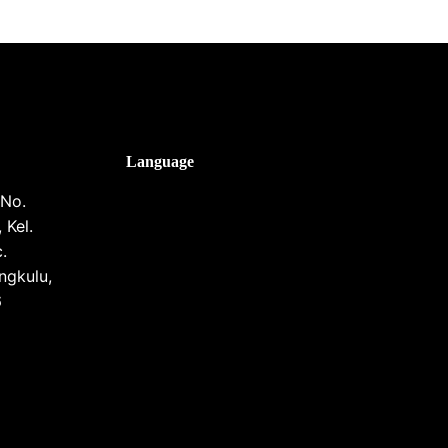
Language
 No.
 Kel.
.
ngkulu,
6