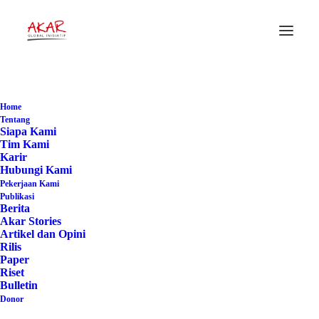
##HutanKemasyarakatan
#KemitraanKonservasi
Home
Tentang
Siapa Kami
Tim Kami
Home
Karir
Posts Tagged "##HutanKemasyarakatan
Hubungi Kami
#KemitraanKonservasi"
Pekerjaan Kami
Publikasi
Berita
Akar Stories
Artikel dan Opini
Rilis
Paper
Riset
Bulletin
Donor