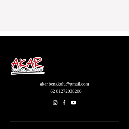
akar.bengkulu@gmail.com
+62 81272038206