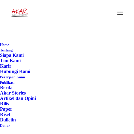
#MinangKabau
Home
Home
Posts Tagged "#MinangKabau"
Tentang
Siapa Kami
Tim Kami
Karir
Hubungi Kami
Pekerjaan Kami
Publikasi
Berita
Akar Stories
Artikel dan Opini
Rilis
Paper
Riset
Bulletin
Donor