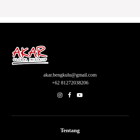
akar.bengkulu@gmail.com
+62 81272038206
Tentang