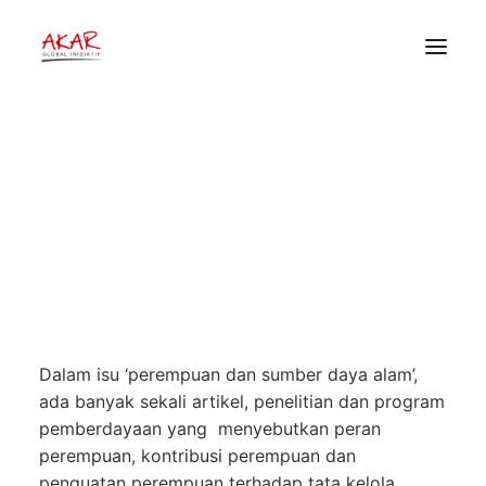
Tuntutan Perempuan Dari
Konferensi Perempuan Berbagi
Untuk Pemerintah Republik
HOME
Indonesia
TENTANG
PEKERJAAN KAMI
22 Maret 2024
•
Berita
,
Artikel dan Opini
,
PUBLIKASI
Publikasi
•
Akar Global Inisiatif
DONOR
Dalam isu ‘perempuan dan sumber daya alam’,
ada banyak sekali artikel, penelitian dan program
pemberdayaan yang menyebutkan peran
perempuan, kontribusi perempuan dan
penguatan perempuan terhadap tata kelola