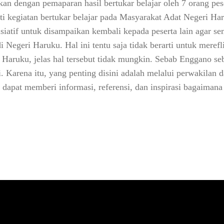
skan dengan pemaparan hasil bertukar belajar oleh 7 orang pe
i kegiatan bertukar belajar pada Masyarakat Adat Negeri Ha
nisiatif untuk disampaikan kembali kepada peserta lain agar
Negeri Haruku. Hal ini tentu saja tidak berarti untuk meref
i Haruku, jelas hal tersebut tidak mungkin. Sebab Enggano s
. Karena itu, yang penting disini adalah melalui perwakilan 
, dapat memberi informasi, referensi, dan inspirasi bagaima