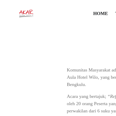
Workshop 
HOME
3 Maret 2026
•
News
,
Publika
Komunitas Masyarakat ada
Aula Hotel Wilo, yang be
Bengkulu.
Acara yang bertajuk;
“Ref
oleh 20 orang Peserta ya
perwakilan dari 6 suku y