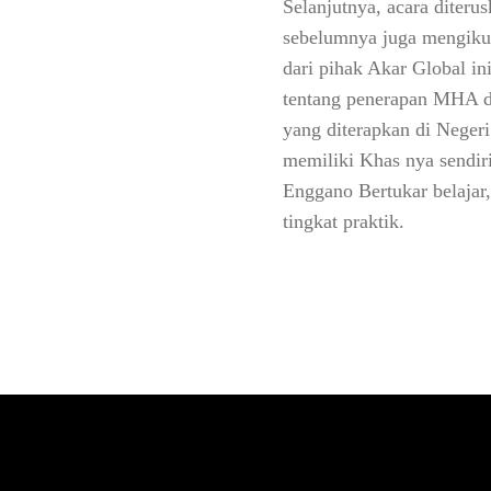
Selanjutnya, acara diteru
sebelumnya juga mengikut
dari pihak Akar Global i
tentang penerapan MHA di 
yang diterapkan di Neger
memiliki Khas nya sendiri
Enggano Bertukar belajar
tingkat praktik.