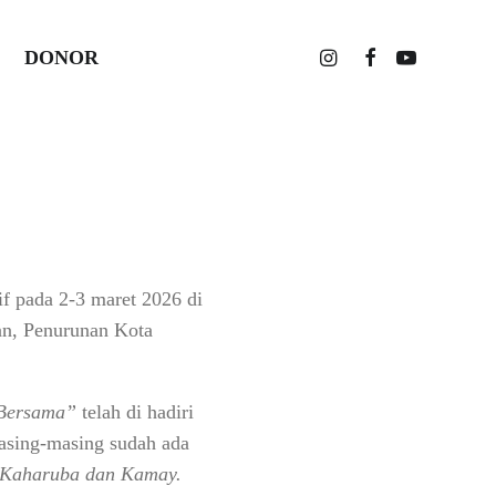
ggano
DONOR
f pada 2-3 maret 2026 di
an, Penurunan Kota
 Bersama”
telah di hadiri
masing-masing sudah ada
, Kaharuba dan Kamay.