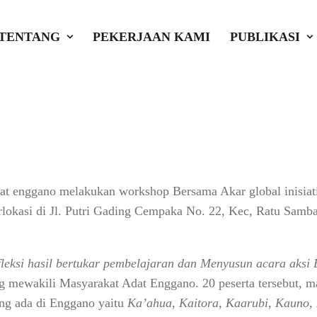
Masyarakat Adat En
TENTANG
PEKERJAAN KAMI
PUBLIKASI
si
•
Akar Global Inisiatif
t enggano melakukan workshop Bersama Akar global inisiati
rlokasi di Jl. Putri Gading Cempaka No. 22, Kec, Ratu Samb
leksi hasil bertukar pembelajaran dan Menyusun acara aksi
ng mewakili Masyarakat Adat Enggano. 20 peserta tersebut, 
ang ada di Enggano yaitu
Ka’ahua, Kaitora, Kaarubi, Kauno