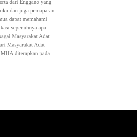
serta dari Enggano yang
ruku dan juga pemaparan
 semua dapat memahami
likasi sepenuhnya apa
ebagai Masyarakat Adat
dari Masyarakat Adat
na MHA diterapkan pada