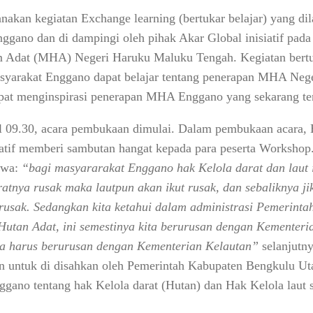
nakan kegiatan Exchange learning (bertukar belajar) yang di
ggano dan di dampingi oleh pihak Akar Global inisiatif pada
 Adat (MHA) Negeri Haruku Maluku Tengah. Kegiatan bertuka
asyarakat Enggano dapat belajar tentang penerapan MHA Neg
pat menginspirasi penerapan MHA Enggano yang sekarang te
l 09.30, acara pembukaan dimulai. Dalam pembukaan acara, 
siatif memberi sambutan hangat kepada para peserta Worksho
hwa:
“bagi masyararakat Enggano hak Kelola darat dan laut i
ratnya rusak maka lautpun akan ikut rusak, dan sebaliknya ji
rusak. Sedangkan kita ketahui dalam administrasi Pemerinta
Hutan Adat, ini semestinya kita berurusan dengan Kementer
ta harus berurusan dengan Kementerian Kelautan”
selanjutny
an untuk di disahkan oleh Pemerintah Kabupaten Bengkulu U
gano tentang hak Kelola darat (Hutan) dan Hak Kelola laut s