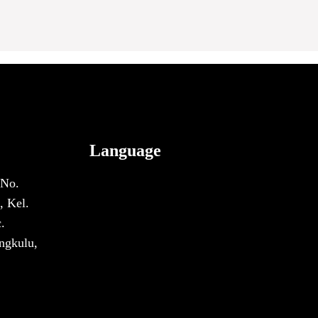
Language
 No.
, Kel.
.
ngkulu,