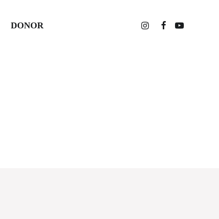
DONOR
Home
Posts Tagged "#legal"