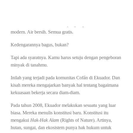
Bayangkan kamu tinggal di hutan Amazon. Kamu dan
komunitas kamu sudah menjaga hutan itu selama ratusan
tahun. Tiba-tiba, pemerintah datang. Mereka membangun
rumah baru untukmu. Rumah yang bagus. Sekolah
modern. Air bersih. Semua gratis.
Kedengarannya bagus, bukan?
Tapi ada syaratnya. Kamu harus setuju dengan pengeboran
minyak di tanahmu.
Inilah yang terjadi pada komunitas Cofán di Ekuador. Dan
kisah mereka mengajarkan banyak hal tentang bagaimana
kekuasaan bekerja secara diam-diam.
Pada tahun 2008, Ekuador melakukan sesuatu yang luar
biasa. Mereka menulis konstitusi baru. Konstitusi itu
mengakui
Hak-Hak Alam
(Rights of Nature). Artinya,
hutan, sungai, dan ekosistem punya hak hukum untuk