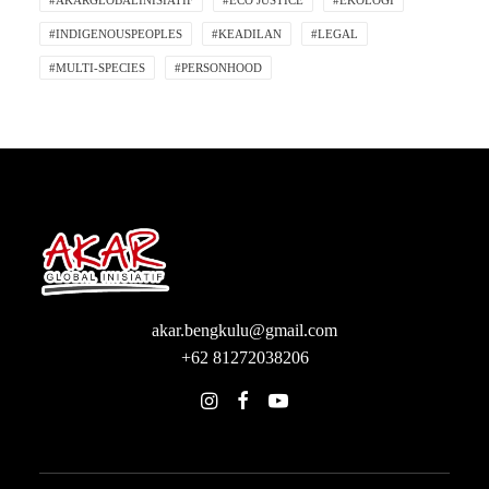
#AKARGLOBALINISIATIF
#ECO JUSTICE
#EKOLOGI
#INDIGENOUSPEOPLES
#KEADILAN
#LEGAL
#MULTI-SPECIES
#PERSONHOOD
akar.bengkulu@gmail.com
+62 81272038206