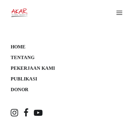
Ketika Minyak Lebih
Kuat dari Konstitusi:
Pelajaran dari Hutan
HOME
Amazon Ekuador
TENTANG
PEKERJAAN KAMI
2 Juni 2026
•
Berita
,
Paper
•
Akar Global Inisiatif
PUBLIKASI
DONOR
Erwin Basrin