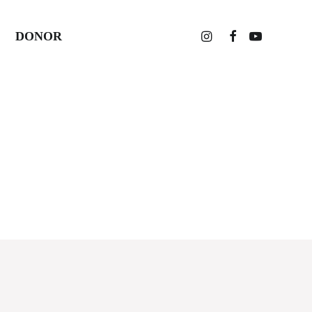
DONOR
Home
Posts Tagged "#pesisir"