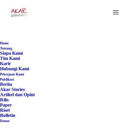
#TanahKelolaRakyat
Home
Home
Posts Tagged "#TanahKelolaRakyat"
Tentang
Siapa Kami
Tim Kami
Karir
Hubungi Kami
Pekerjaan Kami
Publikasi
Berita
Akar Stories
Artikel dan Opini
Rilis
Paper
Riset
Bulletin
Donor