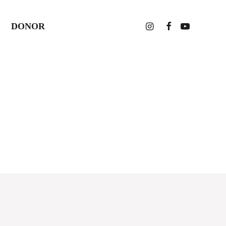
DONOR
Home
Posts Tagged "UU No 6/2014 tentang Desa"