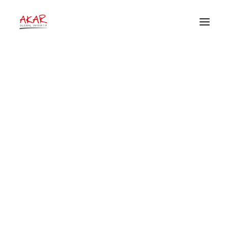
Hutan Kemasyarakatan
Home
Home
Posts Tagged "Hutan Kemasyarakatan"
Tentang
Pekerjaan Kami
Publikasi
Donor