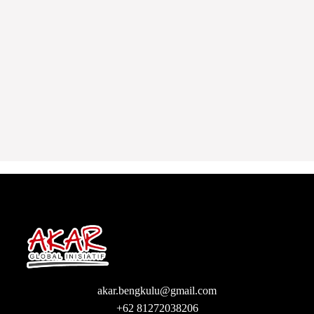
Direktur Akar Foundation: Surat
Terbuka kepada Kapolri
14 MEI 2022
akar.bengkulu@gmail.com
+62 81272038206