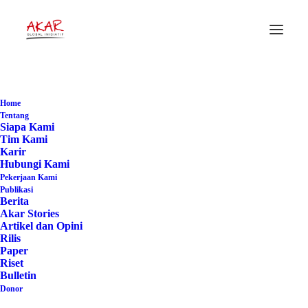
#Petaniberdaulat
Home
Home
Posts Tagged "#Petaniberdaulat"
Tentang
Siapa Kami
Tim Kami
Karir
Hubungi Kami
Pekerjaan Kami
Publikasi
Berita
Akar Stories
Artikel dan Opini
Rilis
Paper
Riset
Bulletin
Donor