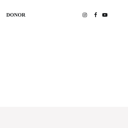
DONOR
Home
Posts Tagged "#WilayahKelolaLaut
#Spotlight"