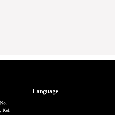
Language
 No.
, Kel.