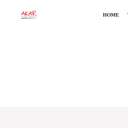
HOME
#WilayahKelolaLa