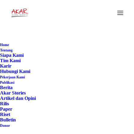
#TataKelolaWilayahRakyat
Home
Home
Posts Tagged "#TataKelolaWilayahRakyat"
Tentang
Siapa Kami
Tim Kami
Karir
Hubungi Kami
Pekerjaan Kami
Publikasi
Berita
Akar Stories
Artikel dan Opini
Rilis
Paper
Riset
Bulletin
Donor