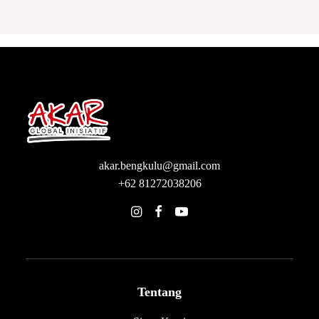
akar.bengkulu@gmail.com
+62 81272038206
Tentang